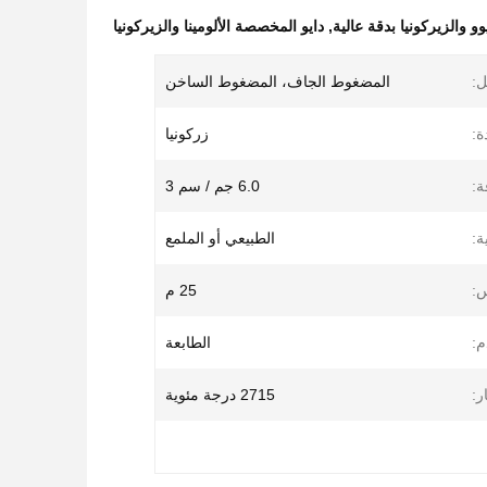
يوو والزيركونيا بدقة عالية
,
دايو المخصصة الألومينا والزيركونيا
ل:
المضغوط الجاف، المضغوط الساخن
ة:
زركونيا
ة:
6.0 جم / سم 3
ة:
الطبيعي أو الملمع
س:
25 م
م:
الطابعة
ر:
2715 درجة مئوية