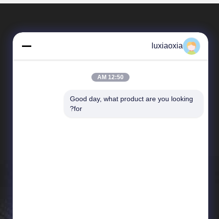
luxiaoxia
12:50 AM
Good day, what product are you looking 
المنتجات
for?
سيراميك الألومينا
سيراميك الزركونيا
سيراميك نيتريد السيليكون
سيراميك كربيد السيليكون
عوارض سيراميكية