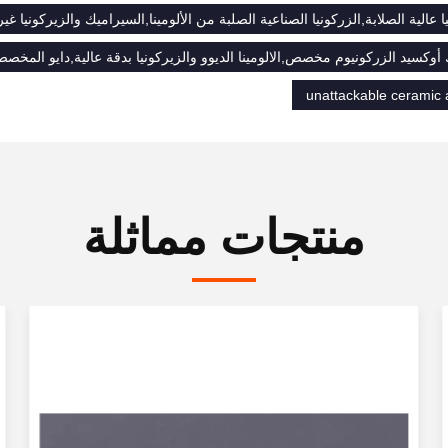
 عالية الصلابة,الزركونيا الصناعية الصلبة من الألومينا,السيراميك والزيركونيا غير
أوكسيد الزركونيوم مخصص,الالومينا الديوو والزيركونيا بدقة عالية,دايو المخصصة 
unattackable ceramic 
منتجات مماثلة