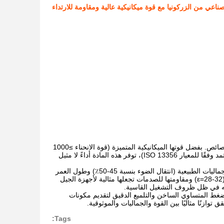
ناعي من الزركونيا مع قوة ميكانيكية عالية ومقاومة للارتداء
برزت سيراميك الزركونيا (ZrO₂) الدقيقة كمادة متقدمة رائدة نظرًا لمجموعتها الاستثنائية من الخصائص. بفضل قوتها الميكانيكية المتميزة (قوة الانحناء ≥1000
ميجا باسكال)، وصلابتها الملحوظة للكسر (8-10 ميجا باسكال·م¹/²)، وتوافقها الحيوي الممتاز (معتمد وفقًا للمعيار ISO 13356)، توفر هذه المادة أداءً لا مثيل
في المجالات الطبية الحيوية، تحقق ترميمات الأسنان المصنوعة من سيراميك الزركونيا كلاً من الجماليات الطبيعية (انتقال الضوء بنسبة 45-50٪) وطول العمر
السريري الذي يتجاوز 10 سنوات. بالنسبة للإلكترونيات الاستهلاكية، فإن خصائصها العازلة الفائقة (ε=28-32) ومقاومتها للصدمات تجعلها مثالية لأجهزة الجيل
 به في ظل ظروف التشغيل القاسية.
لضغط المتساوي الساخن والتلميع الدقيق لتقديم مكونات
وازنًا مثاليًا بين القوة والجماليات والموثوقية.
Tags: