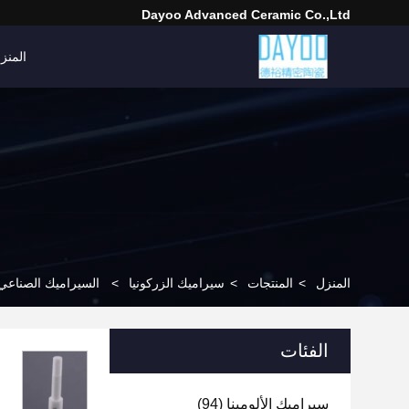
Dayoo Advanced Ceramic Co.,Ltd
المنز
المنزل
>
المنتجات
>
سيراميك الزركونيا
>
السيراميك الصناعي م
الفئات
سيراميك الألومينا
(94)