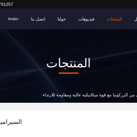
791257
ل
المنتجات
فيديوهات
حولنا
اتصل بنا
Arabic
المنتجات
ن الزركونيا مع قوة ميكانيكية عالية ومقاومة للارتداء
السيراميك