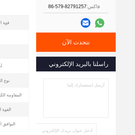
فاكس:
86-579-82791257
قوة ال
نتحدث الآن
راسلنا بالبريد الإلكتروني
أ
نوع ال
المقاومة الكيم
القوة ا
التوافق ا