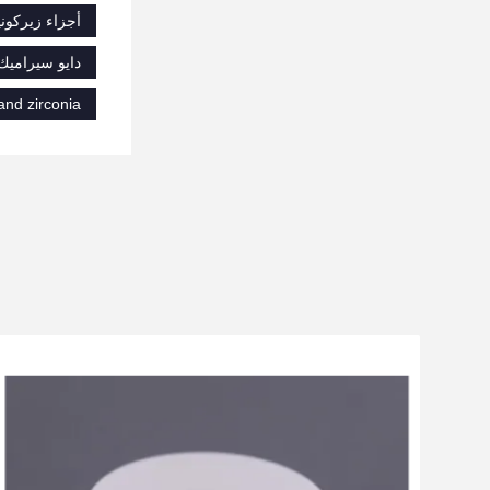
أجزاء زيركونيا
دايو سيراميك 
and zirconia