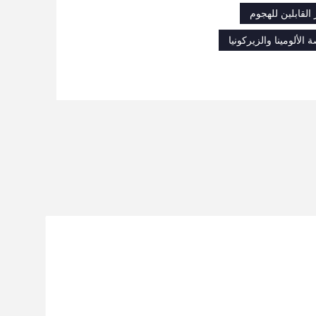
 القابلين للهجوم
الألومينا والزيركونيا