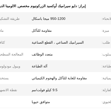
إبراز:
دايو سيراميك أوكسيد الزركونيوم مخصص
,
الالومينا الد
انحناء:
950-1200 ميجا باسكال
طريقة التشكي
ميزة:
مقاومة للتآكل
ماد
طلب:
السيراميك الصناعي ، القطع الصناعية
كثاف
سلوب:
متعدد الوظائف
المعالجة السطحي
طباعة:
آلة الطباعة
ويبول مودولو
يائية:
مقاومة للغاية للتآكل والهجوم الكيميائي
يستخد
لعازلة:
9.5 كيلو فولت/مم
نقطة الانصها
لحيوي:
متوافق حيويا