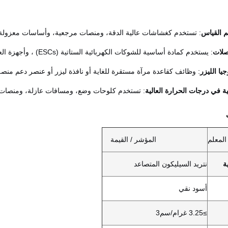
م القياس
: تستخدم كغشاشات عالية الدقة، ومنصات مرجعية، وأساسات معزولة
صلات
: يستخدم كمادة أساسية للشوكات الكهربائية الستاتية (ESCs) ، وأجهزة العزل ، والصفائح الناقلة في عمليات أشباه الموصلات.
يا الليزر
: وظائف كقاعدة مرآة مستقرة للغاية أو نافذة ليزر أو عنصر دعم منص
ية في درجات الحرارة العالية
: تستخدم كلوحات وضع، ومسافات عازلة، ومنصات 
المعلم
المؤشر / القيمة
ة
نتريد السيليكون المتصاعد
أسود نقي
≥3.25 غرام/سم3