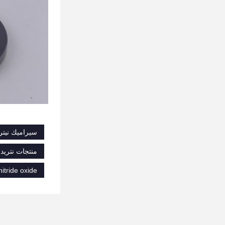
سيراميك نيتريد السيليكون Si3N4,نتريد السيليكون ذو التوصي
منتجات نتريد 
nitride oxide