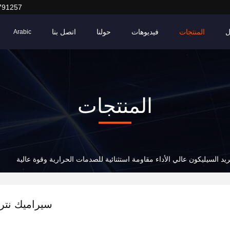
791257
ل
المنتجات
فيديوهات
حولنا
اتصل بنا
Arabic
المنتجات
يد السيليكون عالي الأداء مقاومة استثنائية للصدمات الحرارية وقوة عالية
سيراميك نتري