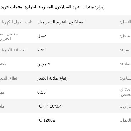
إبراز:
منتجات نتريد السيليكون المقاومة للحرارة
,
منتجات نتريد 
النصل:
السيليكون النيتريد السيراميك
ثابت العزل الكهربائ
معامل التم
شكل:
عميل
الحرار
نسبية:
99 ٪
الحصانة الكيميائي
صلابة:
9 موس
يكت
سامح:
ارتفاع صلابة الكسر
نطاق الحج
حتكاك
0.15
مهل
نخفض:
حراري:
3.4*10 (4) ℃
ماد
لعمل:
≤1200 ℃