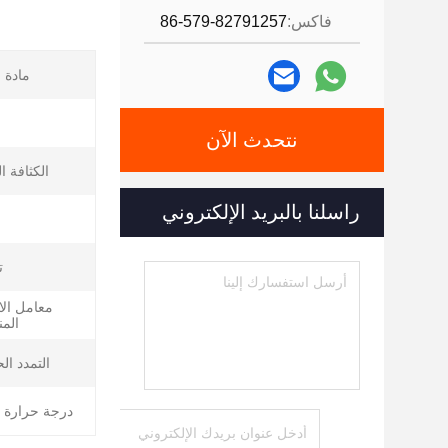
فاكس:
86-579-82791257
مادة 
نتحدث الآن
الكثافة ال
راسلنا بالبريد الإلكتروني
ت
معامل الا
الم
التمدد ال
درجة حرارة ا