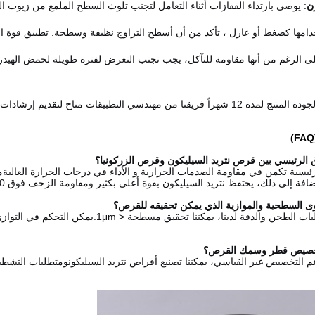
ن
: يوصى بارتداء القفازات أثناء التعامل لتجنب تلوث السطح الملمع من زيوت ال
دامها كضغط أو عازل ، تأكد من أن أسطح التزاوج نظيفة وسطحة. تطبيق قوة ال
لى الرغم من أنها مقاومة للتآكل، يجب تجنب التعرض لفترة طويلة لحمض الهيد
نحن نقدم ضماناً لجودة المنتج لمدة 12 شهراً فريقنا من مهندسي التطبيقات م
رئيسية تكمن في مقاومة الصدمات الحرارية و الأداء في درجات الحرارة العاليةمم
ة إلى ذلك، يحتفظ نتريد السيليكون بقوة أعلى بكثير ومقاومة الزحف فوق 800 درجة مئوية.
من خلال عمليات الطحن والدقة لدينا، يمكننا
م التخصيص غير القياسي، يمكننا تصنيع أقراص نتريد السيليكونومتطلبات ال