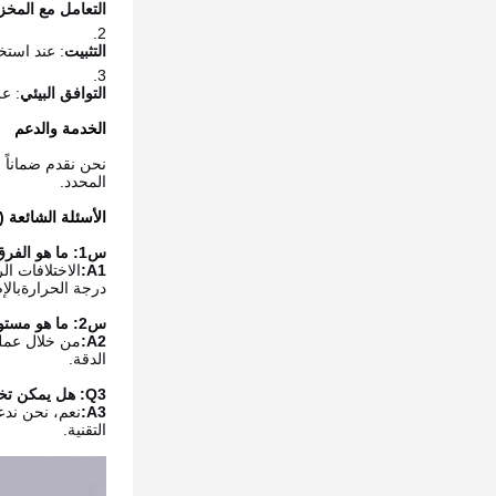
التعامل مع المخز
التثبيت
: عند استخ
التوافق البيئي
: ع
الخدمة والدعم
المحدد.
الأسئلة الشائعة (FAQ)
س1: ما هو الفرق الرئيسي بين قرص نتريد السيليكون وقرص الزركونيا؟
A1:
الاختلافات ال
درجة الحرارةبالإضاف
س2: ما هو مستوى السطحية والموازية الذي يمكن تحقيقه للقرص؟
A2:
الدقة.
Q3: هل يمكن تخصيص قطر وسمك القرص؟
A3:
نعم، نحن ندع
التقنية.