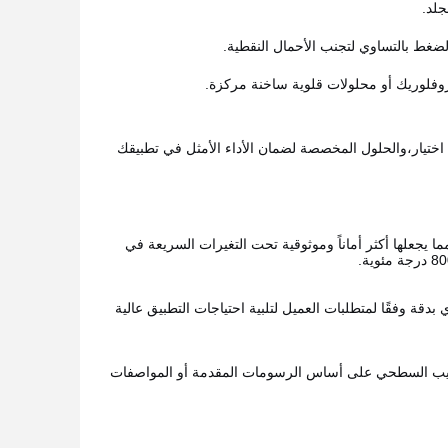
جلد.
ضغط بالتساوي لتجنب الأحمال النقطية.
روفلوريك أو محلولات قلوية ساخنة مركزة.
تاح لتقديم إرشادات اختيار،والحلول المخصصة لضمان الأداء الأمثل في تطبيقك
ا يجعلها أكثر أماناً وموثوقية تحت التغيرات السريعة في
 تحقيق مسطحة < 1μm.يمكن التحكم في التوازي بدقة وفقًا لمتطلبات العميل لتلبية احتياجات التطبيق عالية
تشطيب السطحي على أساس الرسومات المقدمة أو المواصفات