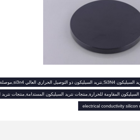
ل الحراري العالي si3n4,موصلة كهربائية أكسيد نتريد السيليكون
السيليكون المقاومة للحرارة,منتجات نتريد السيليكون المستدامة,منتجات نتريد ا
electrical conductivity silicon 