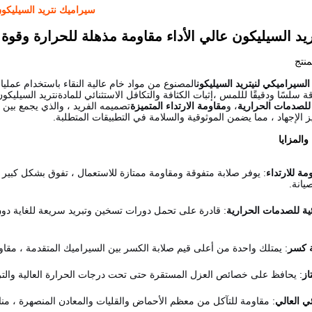
سيراميك نتريد السيليكون
يد السيليكون عالي الأداء مقاومة مذهلة للحرارة وقوة 
نتج
لسيراميكي لنيتريد السيليكون
المصنوع من مواد خام عالية النقاء باستخدام عمليات 
ة سلسًا ودقيقًا لللمس ،إثبات الكثافة والتكافل الاستثنائي للمادةنتريد السيليك
 للصدمات الحرارية
، و
مقاومة الارتداء المتميزة
تصميمه الفريد ، والذي يجمع بين
ز الإجهاد ، مما يضمن الموثوقية والسلامة في التطبيقات المتطلبة.
والمزايا
مة للارتداء
: يوفر صلابة متفوقة ومقاومة ممتازة للاستعمال ، تفوق بشكل كبير 
يانة.
ئية للصدمات الحرارية
: قادرة على تحمل دورات تسخين وتبريد سريعة للغاية دون 
ة كسر
: يمتلك واحدة من أعلى قيم صلابة الكسر بين السيراميك المتقدمة ، مقاوم
از
: يحافظ على خصائص العزل المستقرة حتى تحت درجات الحرارة العالية والتر
ئي العالي
: مقاومة للتآكل من معظم الأحماض والقليات والمعادن المنصهرة ، مناسب