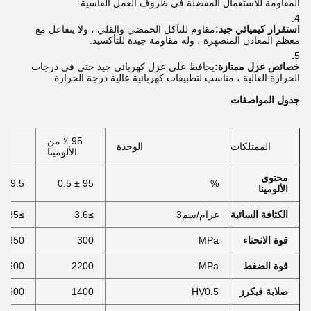
المقاومة للاستعمال المفضلة في ظروف العمل القاسية.
استقرار كيميائي جيد:
مقاوم للتآكل الحمضي والقلي ، ولا يتفاعل مع
معظم المعادن المنصهرة ، وله مقاومة جيدة للتأكسيد.
خصائص عزل ممتازة:
يحافظ على عزل كهربائي جيد حتى في درجات
الحرارة العالية ، مناسب لتطبيقات كهربائية عالية درجة الحرارة.
جدول المواصفات
95 ٪ من
الممتلكات
الوحدة
الألومينا
محتوى
99.5 ± 0.5
95 ± 0.5
%
الألومينا
الكثافة السائبة
غرام/سم3
≥3.6
≥3.85
قوة الانحناء
MPa
300
350
قوة الضغط
MPa
2200
2600
صلابة فيكرز
HV0.5
1400
1600