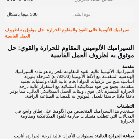
قوة الشد:
300 ميجا باسكال
سيراميك الألومينا عالي القوة والمقاوم للحرارة: حل موثوق به لظروف
العمل القاسية
السيراميك الألوميني المقاوم للحرارة والقوي: حل
موثوق به لظروف العمل القاسية
مقدمة
السيراميك الألومينا عالية القوة المقاومة للحرارة هو مادة السيراميك
الهندسية المتقدمة مع الألفا الألومينا (α-Al2O3) كمرحلة بلورية
أساسية.تنتج من تركيبات المواد الخام عالية النقاء وعمليات تجميد
متقدمة، يجمع بين قوة ميكانيكية استثنائية مع استقرار عالية درجة
الحرارة المتميزة.تآكل قوي، وبيئات الحمل الميكانيكي العالي، مما يوفر
دعمًا ماديًا حاسمًا للعمل الموثوق به للمعدات الصناعية الراقية.
التطبيقات
يستخدم هذا السيراميك المتخصص من الألومينا على نطاق واسع في
المجالات التي تتطلب متطلبات صارمة للقوة الميكانيكية ومقاومة
الحرارة:
صناعة الحرارة العالية:
أسطوانات للأفران عالية درجة الحرارة، أنابيب