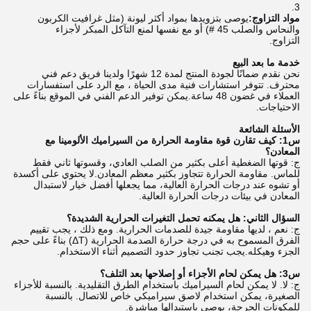
مواد التزاوج:
يوصى بتزويدها بمواد أكثر ليونة (مثل غرافيت الكربون
والنحاس والصلب 45 #) أو مع نفسها لمنع التآكل المبكر لأجزاء
التزاوج.
خدمة ما بعد البيع
نحن نقدم ضمانًا لجودة المنتج لمدة 12 شهرًا ولدينا فريق دعم فني
محترف. تتوفر استشارات فنية مدى الحياة ، مع الرد على استفسارات
العملاء في غضون 48 ساعة.يمكن توفير الدعم الفني في الموقع بناءً على
الاحتياجات.
الأسئلة الشائعة
س1: كيف تقارن قوة مقاومة الحرارة من السيراميك الألومينا مع
المعادن؟
ج: قوتها الضغطية أعلى بكثير من الصلب العادي، وقسوتها ثاني فقط
للماس. مقاومة الحرارة تتجاوز بكثير معظم المعادن.لا يحتوي على أكسدة
أو تشوه عند درجات الحرارة العالية، مما يجعلها أفضل خيار لاستبدال
المعادن في بيئات درجات الحرارة العالية.
السؤال الثاني: هل يمكنه تحمل التغيرات الحرارية الشديدة؟
ج: نعم ، لديها مقاومة جيدة للصدمات الحرارية. ومع ذلك ، يجب تقييم
الفرق المسموح به في درجة حرارة الصدمة الحرارية (ΔT) بناءً على حجم
الجزء وهيكله.يجب تجنب تجاوز حدود التصميم أثناء الاستخدام.
س3: هل يمكن لحام الأجزاء أو إصلاحها بعد التلف؟
ج: لا. لا يمكن لحام السيراميك باستخدام الطرق التقليدية. بالنسبة للأجزاء
الصغيرة، يمكن استخدام لاصق سيراميكي خاص للاتصال. بالنسبة
للمكونات الحرجة، يوصى باستبدالها مباشرة.