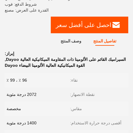
شروط الدفع: فوب
القدرة على العرض: مصنع
احصل على أفضل سعر
تفاصيل المنتج
وصف المنتج
إبراز:
السيراميك القائم على الألومينا ذات المقاومة الميكانيكية العالية Dayoo
,
القوة الميكانيكية العالية الألومينا البيضاء Dayoo
نقاء:
96 ٪ ، 99 ٪
نقطة الانصهار:
2072 درجة مئوية
مقاس:
مخصصة
أقصى درجة حرارة الاستخدام:
1400 درجة مئوية