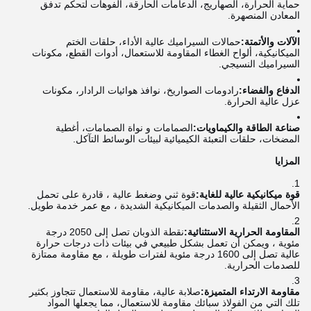
حماية الحرارة، الصهاريج، الدعامات الحارقة، الفوهات لتحكم تدفق
المعادن المنصهرة.
الآلات والأتمتة:
حمالات السيراميك عالية الأداء، حلقات الختم
الميكانيكية، ألواح الغطاء المقاومة للاستعمال، أدوات القطع، مكونات
السيراميك النسيجي.
الدفاع والفضاء:
رادومات الصواريخ، نوافذ هوائيات الرادار، مكونات
عزل عالية الحرارة.
صناعة الطاقة والكيماويات:
الصمامات و نواة الصمامات، أغطية
المضخات، حلقات التعبئة الكيميائية لبيئات الوسائط التآكل.
المزايا
قوة ميكانيكية عالية للغاية:
قوة ثني وضغط عالية ، قادرة على تحمل
الأحمال الثقيلة والصدمات الميكانيكية الشديدة ، مع عمر خدمة طويل.
المقاومة الحرارية الاستثنائية:
نقطة الذوبان تصل إلى 2050 درجة
مئوية ، ويمكن أن تعمل بشكل طبيعي في بيئات ذات درجات حرارة
عالية تصل إلى 1600 درجة مئوية لفترات طويلة ، مع مقاومة ممتازة
للصدمات الحرارية.
مقاومة الارتداء المتميزة:
صلابة عالية، مقاومة للاستعمال تتجاوز بكثير
تلك التي من الفولاذ سبائك مقاومة للاستعمال، مما يجعلها المواد