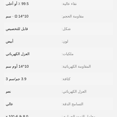
نقاء عالية:
99.5 ٪ أو أعلى
مقاومة الحجم:
10^14 Ω · سم
شكل:
قابل للتخصيص
لون:
أبيض
ملكيات:
العزل الكهربائي
المقاومة الكهربائية:
10^14 أوم سم
كثافة:
3.9 جم/سم 3
العزل الكهربائي:
نعم
التسامح الدقة:
عالي
معامل التمدد الحراري:
8.0 x 10^-6 /k