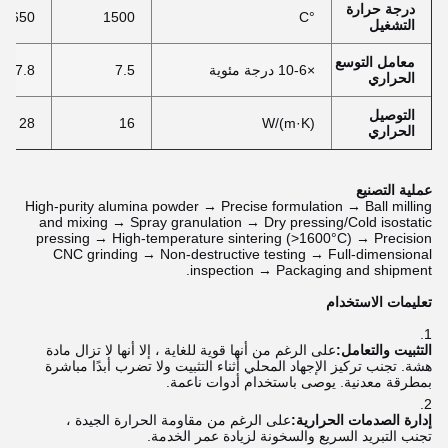
درجة حرارة
1650
1500
°C
التشغيل
معامل التوسع
×10-6 درجة مئوية
7.5
7.8
الحراري
التوصيل
28
16
W/(m·K)
الحراري
عملية التصنيع
High-purity alumina powder → Precise formulation → Ball milling
and mixing → Spray granulation → Dry pressing/Cold isostatic
pressing → High-temperature sintering (>1600°C) → Precision
CNC grinding → Non-destructive testing → Full-dimensional
inspection → Packaging and shipment.
تعليمات الاستخدام
التثبيت والتعامل:
على الرغم من أنها قوية للغاية ، إلا أنها لا تزال مادة
هشة. تجنب تركيز الإجهاد المحلي أثناء التثبيت ولا تضرب أبدًا مباشرة
بمطرقة معدنية. يوصى باستخدام أدوات ناعمة.
إدارة الصدمات الحرارية:
على الرغم من مقاومة الحرارة الجيدة ،
تجنب التبريد السريع والسخونة لزيادة عمر الخدمة.