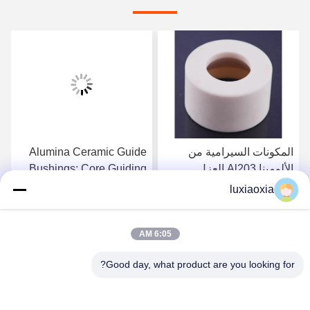
المكونات السيرامية من
Alumina Ceramic Guide
الألومينا Al203 العزل
Bushings: Core Guiding
الكهربائي العالي
Components For
luxiaoxia
Precision Machinery
احصل على أفضل سعر
احصل على أفضل سعر
6:05 AM
Good day, what product are you looking for?