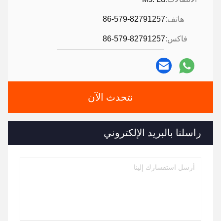
هاتف:
86-579-82791257
فاكس:
86-579-82791257
نتحدث الآن
راسلنا بالبريد الإلكتروني