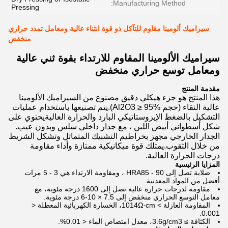
Manufacturing Method:
Pressing
سيراميك ألومينا مقاوم للتآكل ذو قوة انثناء عالية ومعامل تمدد حراري
منخفض
سيراميك الألومينا المقاوم للارتداء بقوة ثني عالية
ومعامل توسع حراري منخفض
مقدمة المنتج
هذا المنتج هو جزء هيكلي دقيق مصنوع من السيراميك الألومينا
عالية النقاء (حجم Al2O3 ≥ 95%).يتم تصنيعها باستخدام عمليات
التشكيل بالضغط الإيزوستاتيكي البارد والحرارة العاليةيحتوي على
شكل أسطواني أبيض اللبن ، مع جدار داخلي سلس وبدون عيب.
الجدار الخارجي مجهز بخراطيم التشبيك المتماثل وتشكل الشريط
من خلال الثقوب.يمتلك قوة ميكانيكية ممتازة وأداء مقاومة
درجات الحرارة العالية.
المزايا الرئيسية
صلابة تصل إلى HRA85 - 90 ، ومقاومة الارتداء هي 3 - 5 مرات
أفضل من المواد المعدنية.
مقاومة لدرجات حرارة عالية تصل إلى 1600 درجة مئوية، مع
معامل التوسع الحراري منخفض إلى 7.5 × 10-6 درجة مئوية.
المقاومة العازلة > 1014Ω·cm، الخسارة الكهربائية المعطلة <
0.001.
الكثافة ≥ 3.6g/cm3، معدل امتصاص الماء < 0.01%.