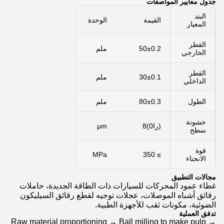
جدول معايير المواصفات
البند
القيمة
الوحدة
المعيار
القطر
50±0.2
ملم
الخارجي
القطر
30±0.1
ملم
الداخلي
الطول
80±0.3
ملم
خشونة
(را0)8
μm
سطح
قوة
MPa
≥ 350
الانحناء
مجالات التطبيق
غطاء عمود المحركات للسيارات ذات الطاقة الجديدة، حاملات
رقائق أشباه الموصلات، عجلات توجيه لقطع رقائق السيليكون
الضوئية، مكونات ثقب للأجهزة الطبية.
تدفق العملية
Raw material proportioning → Ball milling to make pulp →