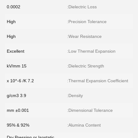
0.0002
Dielectric Loss:
High
Precision Tolerance:
High
Wear Resistance:
Excellent
Low Thermal Expansion:
15 kV/mm
Dielectric Strength:
7.2 x 10^-6 /K
Thermal Expansion Coefficient:
3.9 g/cm3
Density:
±0.001 mm
Dimensional Tolerance:
92% & 95%
Alumina Content:
Dry Pressing or Isostatic