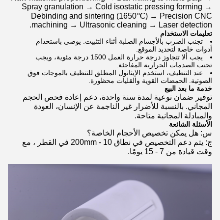
Spray granulation → Cold isostatic pressing forming →
Debinding and sintering (1650℃) → Precision CNC
machining → Ultrasonic cleaning → Laser detection.
تعليمات الاستخدام
تجنب الضرب بالأجسام الصلبة أثناء التثبيت. يوصى باستخدام
أدوات خاصة لتحديد الموقع.
يجب ألا تتجاوز درجة حرارة العمل 1500 درجة مئوية، ويجب
تجنب الصدمات الحرارية المفاجئة.
عند التنظيف، استخدم الإيثانول المطلق للتنظيف بالموجات فوق
الصوتية. الحمضات القوية والقليات محظورة.
خدمة ما بعد البيع
توفير ضمان نوعية لمدة سنة واحدة، دعم إعادة فحص الحجم
المجاني. بالنسبة للأضرار غير الناجمة عن الإنسان، العودة
والمبادلة المجانية متاحة.
الأسئلة الشائعة
س: هل يمكن تخصيص الأحجام الخاصة؟
ج: يتم دعم التخصيص في نطاق 10 - 200mm في القطر ، مع
وقت قيادة من 7 - 15 يومًا.