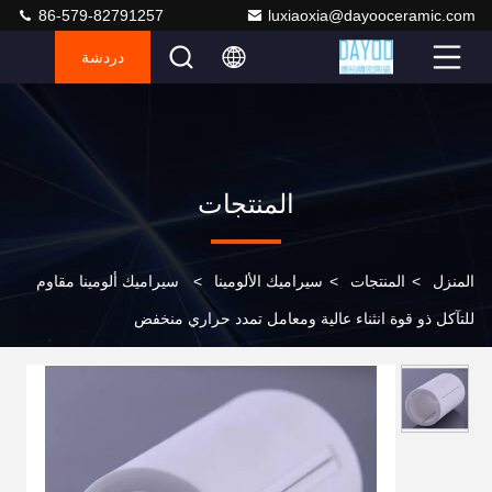
86-579-82791257
luxiaoxia@dayooceramic.com
دردشة
المنتجات
المنزل
>
المنتجات
>
سيراميك الألومينا
>
سيراميك ألومينا مقاوم
للتآكل ذو قوة انثناء عالية ومعامل تمدد حراري منخفض