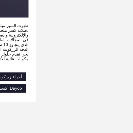
والإلكترونية والصن
الدقة الزركونية
نحن نقدم حلول من
مكونات عالية الأد
أجزاء زيركونيا
Dayoo أكسيد الزركونيا ذو صلابة عالية,أجزاء زيركونيا ذات صلابة عالية