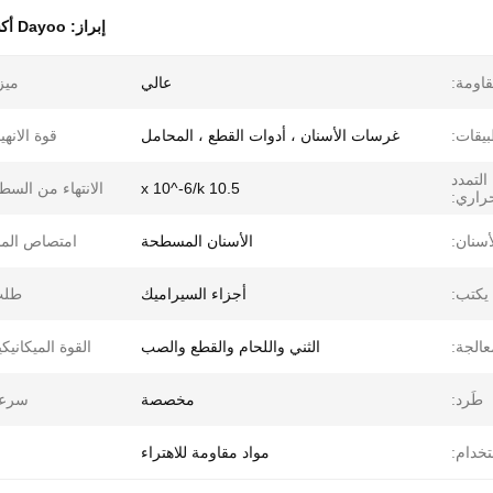
إبراز:
Dayoo أكسيد الزركونيا ذو صلابة عالية
قاومة:
عالي
ميز
بيقات:
غرسات الأسنان ، أدوات القطع ، المحامل
قوة الانهيا
التمدد
10.5 x 10^-6/k
الانتهاء من السط
راري:
سنان:
الأسنان المسطحة
امتصاص الما
يكتب:
أجزاء السيراميك
طلب
عالجة:
الثني واللحام والقطع والصب
القوة الميكانيكي
طَرد:
مخصصة
سرعة
تخدام:
مواد مقاومة للاهتراء