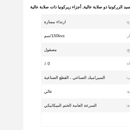
,
أجزاء زيركونيا ذات صلابة عالية
ة:
ارتداء ممتازة
ر:
≥150kv/سم
ح:
مصقول
ء:
0 ٪
:
السيراميك الصناعي ، القطع الصناعية
ة:
عالي
:
السرعة العامة الختم الميكانيكي