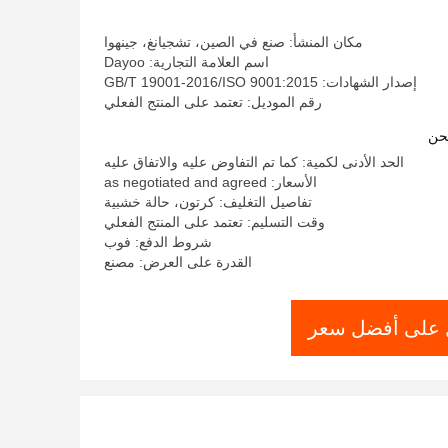
Temperature And Corrosive Conditions
مكان المنشأ: صنع في الصين، تشجيانغ، جينهوا
اسم العلامة التجارية: Dayoo
إصدار الشهادات: GB/T 19001-2016/ISO 9001:2015
رقم الموديل: تعتمد على المنتج الفعلي
حن
الحد الأدنى لكمية: كما تم التفاوض عليه والاتفاق عليه
الأسعار: as negotiated and agreed
تفاصيل التغليف: كرتون، حالة خشبية
وقت التسليم: تعتمد على المنتج الفعلي
شروط الدفع: فوب
القدرة على العرض: مصنع
على أفضل سعر