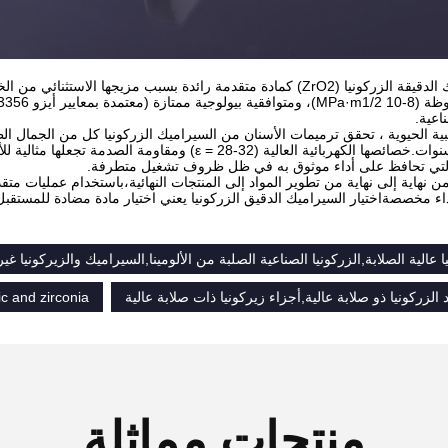
اعية.
 التي تحافظ على أداء موثوق به في ظل ظروف تشغيل متطرفة.
 نهاية إلى نهاية من تطوير المواد إلى المنتجات النهائية،باستخدام عمليات مت
اء مخصصةاختيار السيراميك الدقيق الزركونيا يعني اختيار مادة مضادة للمستقبل ا
 عالية الصلابة,الزركونيا الصناعية الصلبة من الألومينا,السيراميك والزيركونيا غير
c and zirconia
منتجات مماثلة