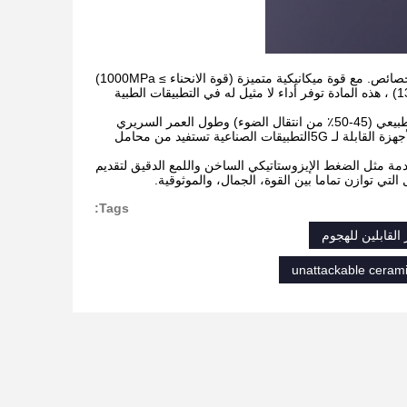
ظهرت السيراميك الدقيقة الزركونيا (ZrO2) كمادة متقدمة رائدة بسبب مزيجها الاستثنائي من الخصائص. مع قوة ميكانيكية متميزة (قوة الانحناء ≥ 1000MPa)
،صلابة كسر ملحوظة (8-10 MPa·m1/2)، ومتوافقية بيولوجية ممتازة (معتمدة بمعايير أيزو 13356) ، هذه المادة توفر أداء لا مثيل له في التطبيقات الطبية
في المجالات الطبية الحيوية ، تحقق ترميمات الأسنان من السيراميك الزركونيا كل من الجمال الطبيعي (45-50٪ من انتقال الضوء) وطول العمر السريري
الذي يتجاوز 10 سنوات.خصائصها الكهربائية العالية (ε = 28-32) ومقاومة الصدمة تجعلها مثالية للأجهزة القابلة لـ 5Gالتطبيقات الصناعية تستفيد من محامل
قدمة مثل الضغط الإيزوستاتيكي الساخن واللمع الدقيق لتقديم
لتي توازن تماما بين القوة، الجمال، والموثوقية.
Tags:
 القابلين للهجوم
unattackable cerami