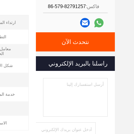
فاكس:
86-579-82791257
ارتداء الم
التط
نتحدث الآن
معامل 
الح
راسلنا بالبريد الإلكتروني
شكل الأ
خدمة الم
الاس