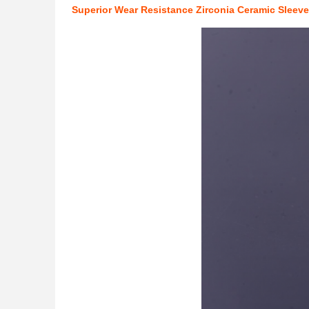
Superior Wear Resistance Zirconia Ceramic Sleev