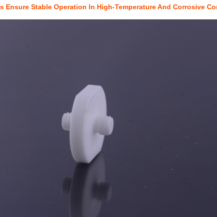
es Ensure Stable Operation In High-Temperature And Corrosive Co