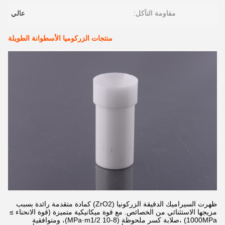
مقاومة التآكل:
عالي
منتجات الزركوميا الأسطوانة الطويلة
ظهرت السيراميك الدقيقة الزركونيا (ZrO2) كمادة متقدمة رائدة بسبب
مزيجها الاستثنائي من الخصائص. مع قوة ميكانيكية متميزة (قوة الانحناء ≥
1000MPa) ،صلابة كسر ملحوظة (8-10 MPa·m1/2)، ومتوافقية