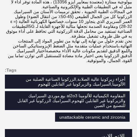
بيولوجية ممتازة (معتمدة بمعايير أيزو 13356) ، هذه المادة توفر أداء لا
مثيل له في التطبيقات الطبية والإلكترونية والصناعية.
في المجالات الطبية الحيوية ، تحقق ترميمات الأسنان من السيراميك
الزركونيا كل من الجمال الطبيعي (45-50٪ من انتقال الضوء) وطول
العمر السريري الذي يتجاوز 10 سنوات.خصائصها الكهربائية العالية (ε =
28-32) ومقاومة الصدمة تجعلها مثالية للأجهزة القابلة لـ 5Gالتطبيقات
الصناعية تستفيد من محامل الدقة الزركونية التي تحافظ على أداء موثوق
به في ظل ظروف تشغيل متطرفة.
نحن نقدم حلول من نهاية إلى نهاية من تطوير المواد إلى المنتجات
النهائية،باستخدام عمليات متقدمة مثل الضغط الإيزوستاتيكي الساخن
واللمع الدقيق لتقديم مكونات عالية الأداء مخصصةاختيار السيراميك
الدقيق الزركونيا يعني اختيار مادة مضادة للمستقبل التي توازن تماما بين
القوة، الجمال، والموثوقية.
Tags:
أجزاء زيركونيا عالية الصلابة,الزركونيا الصناعية الصلبة من
الألومينا,السيراميك والزيركونيا غير القابلين للهجوم
المقاومة الكيميائية للألومينا al2o3 بيع,موردي السيراميك
والزيركونيا غير القابلين للهجوم,السيراميك الزركونيا غير القابل
للتصنيع من الصين
unattackable ceramic and zirconia
الاتصالات