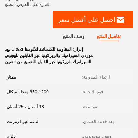
القدرة على العرض: مصنع
احصل على أفضل سعر
تفاصيل المنتج
وصف المنتج
إبراز:
المقاومة الكيميائية للألومينا al2o3 بيع
,
موردي السيراميك والزيركونيا غير القابلين للهجوم
,
السيراميك الزركونيا غير القابل للتصنيع من الصين
ارتداء المقاومة:
ممتاز
قوة الانحناء:
950-1200 ميجا باسكال
مواصفة:
18 أسنان ، 25 أسنان
بعد خدمة الضمان:
الدعم عبر الإنترنت
ويبول مودولوس:
25 م