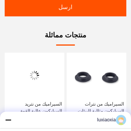
ارسل
منتجات مماثلة
السيراميك من نترات
السيراميك من نتريد
السيليكون مثالية للبيئات
السيليكون عالية القوة
القاسية والصناعات المطالبة
للتطبيقات الصناعية الثقيلة
luxiaoxia