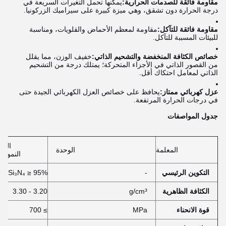
مقاومة فائقة للصدمات الحرارية:
يمكنها تحمل التغيرات السريعة في
درجة الحرارة دون تشقق، وهي ميزة كبيرة على سيراميك الزركونيا.
مقاومة فائقة للتآكل:
مقاومة لمعظم الأحماض والقلويات، ومناسبة
للبيئات المسببة للتآكل.
خصائص الكثافة المنخفضة والتشحيم الذاتي:
خفيف الوزن، مما يقلل
من القصور الذاتي في الأجزاء المتحركة؛ يمتلك درجة من التشحيم
الذاتي لمعامل احتكاك أقل.
عزل كهربائي ممتاز:
يحافظ على خصائص العزل الكهربائي الجيدة حتى
في درجات الحرارة المرتفعة.
جدول المواصفات
القي
المعلمة
الوحدة
النموذج
التكوين الرئيسي
-
Si₃N₄ ≥ 95%
الكثافة الظاهرية
g/cm³
3.20 - 3.30
قوة الانحناء
MPa
≥ 700