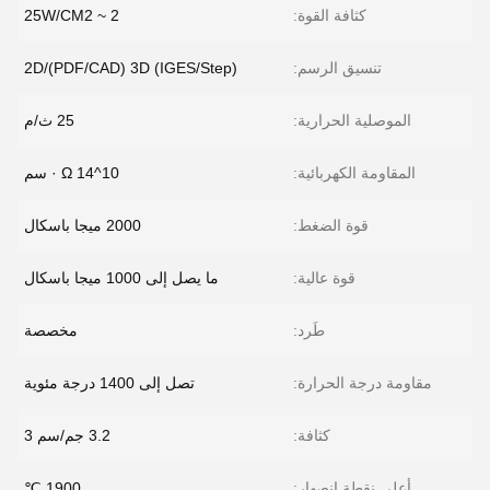
كثافة القوة:
2 ~ 25W/CM2
تنسيق الرسم:
2D/(PDF/CAD) 3D (IGES/Step)
الموصلية الحرارية:
25 ث/م
المقاومة الكهربائية:
10^14 Ω · سم
قوة الضغط:
2000 ميجا باسكال
قوة عالية:
ما يصل إلى 1000 ميجا باسكال
طَرد:
مخصصة
مقاومة درجة الحرارة:
تصل إلى 1400 درجة مئوية
كثافة:
3.2 جم/سم 3
أعلى نقطة انصهار:
1900 ℃