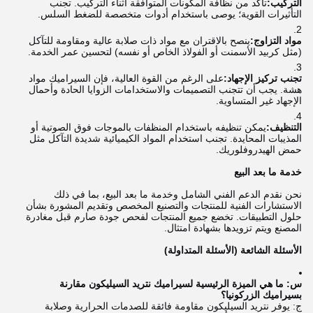
التركيب:
تأكد من نظافة المكونات المتوافقة أثناء التركيب. تجنب
التأثيرات القوية؛ يوصى باستخدام أدوات متخصصة للضغط السلس.
مواد التزاوج:
ينصح بالاقتران مع مواد ذات صلابة عالية ومقاومة للتآكل
(مثل كربيد الأسمنت أو الفولاذ الخاص أو نفسه) لتحسين عمر الخدمة.
تجنب تركيز الإجهاد:
على الرغم من القوة العالية، فإن السيراميك مواد
هشة. يجب أن تتجنب التصميمات والاستخدامات الزوايا الحادة وأحمال
الإجهاد غير المتساوية.
التنظيف:
يمكن تنظيفه باستخدام المنظفات بالموجات فوق الصوتية أو
المذيبات المحايدة. تجنب استخدام المواد الكيميائية شديدة التآكل مثل
حمض الهيدروفلوريك.
خدمة ما بعد البيع
نحن نقدم الدعم الفني الشامل وخدمة ما بعد البيع، بما في ذلك
الاستشارات الفنية للمنتجات والتصنيع المخصص وتقديم المشورة بشأن
حلول التطبيقات. تخضع جميع المنتجات لفحص جودة صارم قبل مغادرة
المصنع ويتم تزويدها بشهادة امتثال.
الأسئلة الشائعة (الأسئلة المتداولة)
س: ما هي الميزة الرئيسية لسيراميك نتريد السيليكون مقارنة
بسيراميك الزركونيا؟
ج: يوفر نتريد السيليكون مقاومة فائقة للصدمات الحرارية وصلابة