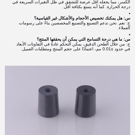
الكسر، مما يجعله أقل عرضة للتشقق في ظل التغيرات السريعة في
درجة الحرارة. كما أنه يتمتع بكثافة أقل.
س: هل يمكنك تخصيص الأحجام والأشكال غير القياسية؟
ج: نعم. نحن ندعم التصنيع والتصنيع المخصصين بناءً على رسومات
العملاء.
س: ما هي درجة التسامح التي يمكن أن يحققها المنتج؟
ج: من خلال الطحن الدقيق، يمكن التحكم عادةً في التفاوتات الأبعاد
في حدود ±0.01 مم، اعتمادًا على حجم المنتج ومتطلبات العميل.