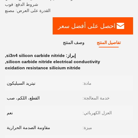
شروط الدفع: فوب
القدرة على العرض: مصنع
احصل على أفضل سعر
تفاصيل المنتج
وصف المنتج
إبراز:
si3n4 silicon carbide nitride
,
,
silicon carbide nitride electrical conductivity
oxidation resistance silicium nitride
مادة:
نيتريد السيليكون
خدمة المعالجة:
القطع، اللكم، صب
العزل الكهربائي:
نعم
ميزة:
مقاومة الصدمة الحرارية