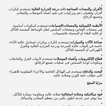
الأفران والمعدات الصناعية ذات درجة الحرارة العالية:
تستخدم كبكرات
أفران وقضبان دعم وتركيبات في تلبيد أشباه الموصلات والمعادن
وتصنيع الزجاج.
الأنظمة الكيميائية والمضخات/الصمامات:
تستخدم كمكونات أساسية
في مضخات القياس ومضخات المكبس لنقل الوسائط المسببة للتآكل
أو عالية النقاء أو المحملة بالجسيمات.
صناعة الآلات والسيارات:
تستخدم ككرات وبكرات لمحامل عالية الأداء،
خاصة في البيئات عالية السرعة ودرجة الحرارة العالية والعزل
الكهربائي أو المسببة للتآكل.
قطاع الإلكترونيات وأشباه الموصلات:
تستخدم لأدوات العزل والحاملات
ومكونات لوحة التسخين في عمليات تصنيع الرقائق.
البحث والدفاع:
تستخدم في الهياكل الخاصة والأجزاء المقاومة للاهتراء
التي تتطلب خفة الوزن وصلابة عالية.
مزايا المنتج
قوة ميكانيكية وصلابة استثنائية:
صلابة عالية ومقاومة ممتازة للتآكل،
مما يوفر عمر خدمة أطول بكثير من معظم المعادن والسبائك.