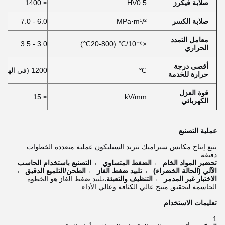
صلابة فيكرز
HV0.5
≥ 1400
صلابة الكسر
MPa·m¹/²
6.0 - 7.0
معامل التمدد
3.0 - 3.5
×10⁻⁶/℃ (20-800℃)
الحراري
أقصى درجة
℃
1200 (في الهواء)
حرارة للخدمة
قوة العزل
≥ 15
kV/mm
الكهربائي
عملية التصنيع
يتبع إنتاج مكابس سيراميك نتريد السيليكون عملية متعددة الخطوات
دقيقة:
تحضير المواد الخام ← الضغط المتساوي ← التصنيع باستخدام الحاسب
الآلي (الحالة الخضراء) ← تلبيد ضغط الغاز ← الطحن/التلميع الدقيق ←
الاختبار غير المدمر ← التنظيف والتعبئة.
تلبيد ضغط الغاز هو الخطوة
الحاسمة لتحقيق منتج عالي الكثافة وعالي الأداء.
تعليمات الاستخدام