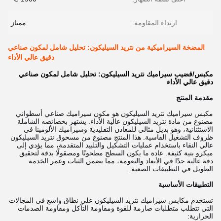
ارتداء المقاومة:
ممتاز
المضخة السيراميكية من نتريد السيليكون: تحليل شامل لمكون صناعي
دقيق عالي الأداء
مكبس/قضيب سيراميك نتريد السيليكون: تحليل شامل لمكون صناعي
دقيق عالي الأداء
مقدمة المنتج
مكبس سيراميك نتريد السيليكون هو مكون سيراميك صناعي أسطواني
مصنوع من مادة نتريد السيليكون عالية الأداء. يشتهر بخصائصه الشاملة
الاستثنائية، وهو بديل مثالي للمعادن التقليدية وسيراميك الألومينا في
ظروف التشغيل القاسية. هذا المنتج مصنوع من مسحوق نتريد السيليكون
عالي النقاء باستخدام عمليات التشكيل والتلبيد المتقدمة، مما يؤدي إلى
ميكرو بنية كثيفة. عادة ما يكون السطح مطحونًا ومصقولًا بدقة لتحقيق
دقة عالية جدًا في الأبعاد والنعومة، مما يضمن الثبات وعمر الخدمة
الطويل في التطبيقات الصعبة.
التطبيقات الأساسية
تستخدم مكابس سيراميك نتريد السيليكون على نطاق واسع في المجالات
التي تتطلب متطلبات صارمة للقوة ومقاومة التآكل ومقاومة الصدمات
الحرارية: