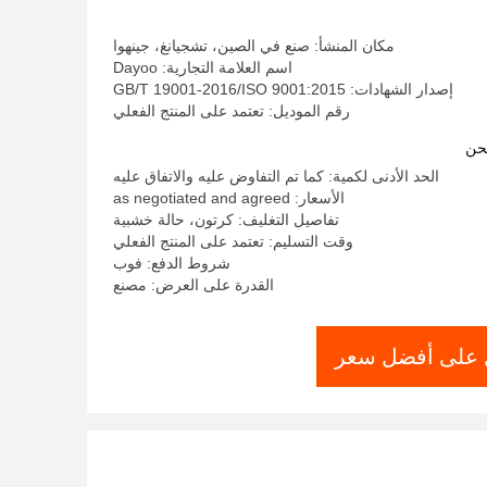
صناعة السيارات
مكان المنشأ: صنع في الصين، تشجيانغ، جينهوا
اسم العلامة التجارية: Dayoo
إصدار الشهادات: GB/T 19001-2016/ISO 9001:2015
رقم الموديل: تعتمد على المنتج الفعلي
حن
الحد الأدنى لكمية: كما تم التفاوض عليه والاتفاق عليه
الأسعار: as negotiated and agreed
تفاصيل التغليف: كرتون، حالة خشبية
وقت التسليم: تعتمد على المنتج الفعلي
شروط الدفع: فوب
القدرة على العرض: مصنع
على أفضل سعر