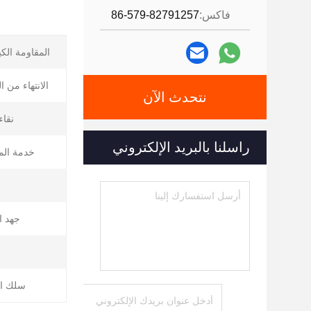
فاكس:
86-579-82791257
المقاومة الكيم
الانتهاء من 
نتحدث الآن
نقاء
راسلنا بالبريد الإلكتروني
خدمة الم
جهد ال
سلك ال