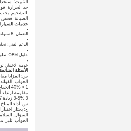
التثبيت: استخد
حد الحرارة: فوري ≤1200°C/متوا
️ التشحيم: يجب
الصيانة: فحص كل 50 ألف ك
خدمات السيارا
الضمان: 5 سنوات أو 300000 كم
الدعم الفني: تحل
حلول OEM: تطوير مخصص لمصنعي السيارات
خدمة الاختبار: توف
الأسئلة الشائعة
س: المزايا مقابل
الجواب: الفوائد
1 > 40% انخفاض في الوزن
مقاومة ارتداء أفضل 
3 3-5% زيادة كفاءة استهلاك الوقود
س: أداء المناخ ا
ج: يجتاز اختبارات درجات 
السؤال: السلام
الجواب: تلبي معايير ECE R94 ، كسور بدو