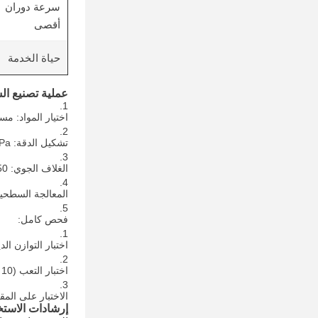
سرعة دوران
أقصى
حياة الخدمة
عملية تصنيع ال
اختيار المواد: مس
تشكيل الدقة: 200MPa الضغط الإيزوستاتيكي + معالجة CNC
الغلاف الجوي: 1850°C الغاز النيتروجيني المحمي
المعالجة السطحية: ال
فحص كامل:
اختبار التوازن الدين
اختبار التعب (10 مليون دورة)
الاختبار على الم
إرشادات الاستخ