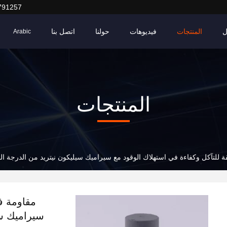
791257
ل
المنتجات
فيديوهات
حولنا
اتصل بنا
Arabic
المنتجات
ة للتآكل وكفاءة في استهلاك الوقود مع سيراميك سيليكون نيتريد من الدرجة 
مقاومة فا
سيراميك سي