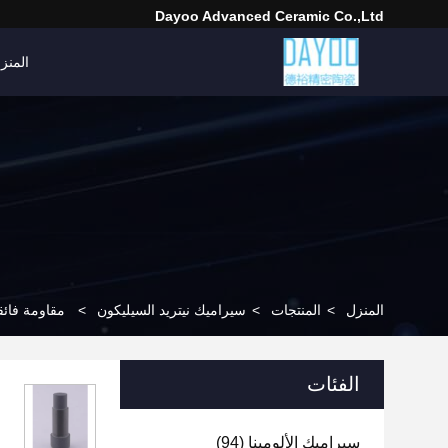
Dayoo Advanced Ceramic Co.,Ltd
المنز
المنزل
>
المنتجات
>
سيراميك نيتريد السيليكون
>
مقاومة فائق
الفئات
سيراميك الألومينا
(94)