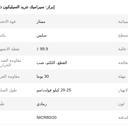
إبراز:
سيراميك نتريد السيليكون ذ
يائية:
ممتاز
قوة الانحنا
السطح:
سلس
يكت
 عالية:
99.9 ٪
نقطة الانصها
مقاومة الصد
عالجة:
القطع، اللكم، صب
الحراري
مهلة:
30 يوما
مقاومة العز
انهيار:
20-25 كيلو فولت/مم
طول السلك
لون:
رمادي
طَر
تدفئة:
NICR80/20