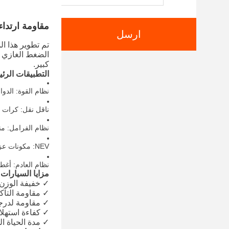
مقاومة ارتداء
ارسل
الضغط الغازي ا
كبير.
التطبيقات الرئ
نظام القوة: الدو
ناقل نقل: كرات 
نظام الفرامل: من
NEV: مكونات عزل المحرك
نظام العادم: أغطي
مزايا السيارات
✓ خفيفة الوزن: الكثافة 3.2g/cm3
✓ مقاومة التآكل القوية: 1/10 م
✓ مقاومة لدرجات 
✓ كفاءة استهلاك 
✓ مدة الحياة الممتدة: 3-5 أضع