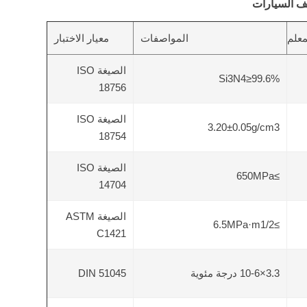
ف السيارات
معلم
المواصفات
معيار الاختبار
الصيغة ISO
Si3N4≥99.6%
18756
الصيغة ISO
3.20±0.05g/cm3
18754
الصيغة ISO
≥650MPa
14704
الصيغة ASTM
≥6.5MPa·m1/2
C1421
3.3×10-6 درجة مئوية
DIN 51045