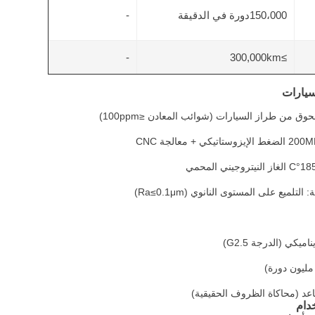
150،000دورة في الدقيقة
-
-
≥300,000km
سيارات
حوق من طراز السيارات (شوائب المعادن ≤100ppm)
تلميع على المستوى النانوي (Ra≤0.1μm)
اميكي (الدرجة G2.5)
قاعد (محاكاة الظروف الحقيقية)
دام