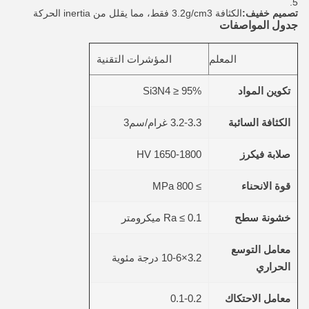
تصميم خفيف:
الكثافة 3.2g/cm3 فقط، مما يقلل من inertia الحركة
جدول المواصفات
المعلم
المؤشرات التقنية
تكوين المواد
Si3N4 ≥ 95%
الكثافة السائبة
3.2-3.3 غرام/سم3
صلابة فيكرز
1650-1800 HV
قوة الانحناء
≥ 800 MPa
خشونة سطح
Ra ≤ 0.1 ميكرومتر
معامل التوسع
3.2×10-6 درجة مئوية
الحراري
معامل الاحتكاك
0.1-0.2