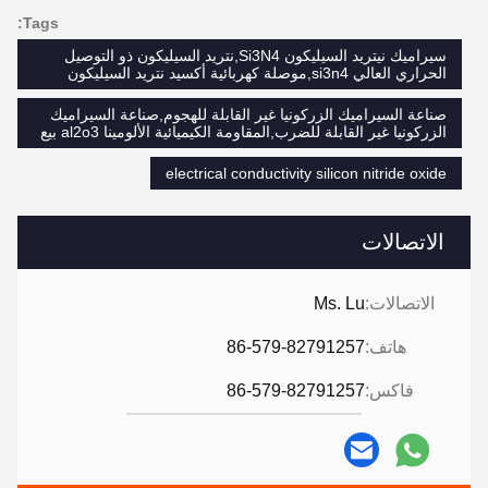
Tags:
سيراميك نيتريد السيليكون Si3N4,نتريد السيليكون ذو التوصيل
الحراري العالي si3n4,موصلة كهربائية أكسيد نتريد السيليكون
صناعة السيراميك الزركونيا غير القابلة للهجوم,صناعة السيراميك
الزركونيا غير القابلة للضرب,المقاومة الكيميائية الألومينا al2o3 بيع
electrical conductivity silicon nitride oxide
الاتصالات
الاتصالات:
Ms. Lu
هاتف:
86-579-82791257
فاكس:
86-579-82791257