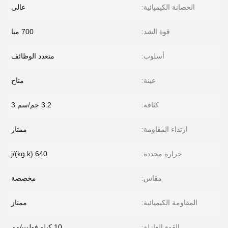
الحصانة الكيميائية:
عالي
قوة الشد:
700 مبا
أسلوب:
متعدد الوظائف
عينة:
متاح
كثافة:
3.2 جم/سم 3
ارتداء المقاومة:
ممتاز
حرارة محددة:
640 j/(kg.k)
مقاس:
مخصصة
المقاومة الكيميائية:
ممتاز
القوة العازلة:
10 كيلو فولت/مم