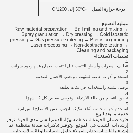
درجة حرارة العمل
-50°C إلى 1200°C
عملية التصنيع
Raw material preparation → Ball milling and mixing →
Spray granulation → Dry pressing → Cold isostatic
pressing → Gas pressure sintering → Precision grinding
→ Laser processing → Non-destructive testing →
Cleaning and packaging
تعليمات الاستخدام
تنظيف الممرات وأسطح التثبيت قبل التثبيت لضمان عدم وجود شوائب
استخدام أدوات خاصة للتثبيت ، وتجنب الأحمال الصدمة
يوصى بتثبيته واستخدامه في بيئات نظيفة
تحقق بانتظام من حالة الارتداء ، وتوصي بفحص كل 12 شهرًا
استخدم أدوات خاصة أثناء تفكيكها لتجنب تدمير الأسطح السيرامية
خدمة ما بعد البيع
فترة ضمان الجودة لمدة 36 شهرًا، الدعم الفني مدى الحياة. توفر
إرشادات التثبيت في الموقع، وتوفير تذكيرات صيانة منتظمة. تم
إنشاء ملفات استخدام العملاء،حلول الصيانة الوقائيةالاستجابة