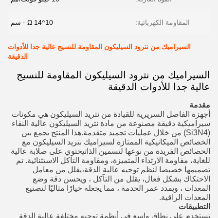
المقاومة الكهربائية:
10^14 Ω · سم
السيراميك من نترود السيليكون المقاومة للنسيج عالية جدا للأدوات
الدقيقة
السيراميك من نترود السيليكون المقاومة للنسيج
عالية جدا للأدوات الدقيقة
مقدمة
أجهزة الفاصل السريرية للقيادة من نتريد السيليكون هي مكونات
سيراميكية دقيقة مصنوعة من مادة نتريد السيليكون عالية النقاء
(Si3N4) من خلال عمليات تجميد متقدمة.هذا المنتج يجمع بين
الخصائص الميكانيكية الممتازة لسيراميك نتريد السيليكون مع
الخصائص الفريدة من نوعها لتسمين الذاتيحتوي على صلابة عالية
للغاية، مقاومة الارتداء المتميزة، ومقاومة التآكل الاستثنائية. تم
تصميمها خصيصا لنظم توجيه عالية الدقة،يقلل من معامل
الاحتكاك بشكل فعال، يقلل من التآكل ، ويحسن دقة وضع
المعدات ، ويمدد عمر الخدمة ، مما يجعله خيارًا مثاليًا لتصنيع
المعدات الراقية.
التطبيقات
تستخدم على نطاق واسع في أنظمة توجيه مختلفة عالية الدقة