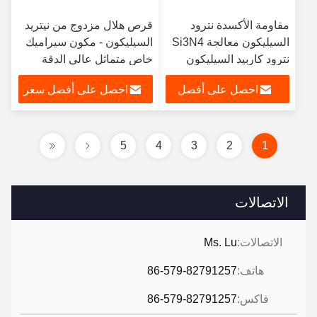
مقاومة الأكسدة نترود
قرص هلال مزدوج من نيتريد
السيليكون معالجة Si3N4
السيليكون - مكون سيراميك
نترود كاربيد السيليكون
خاص متماثل عالي الدقة
مخصصة
احصل على أفضل
احصل على أفضل سعر
سعر
5
4
3
2
1
الاتصالات
الاتصالات:
Ms. Lu
هاتف:
86-579-82791257
فاكس:
86-579-82791257