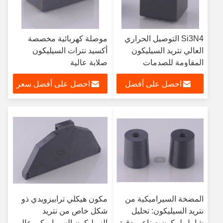
Si3N4 التوصيل الحراري
موصلة كهربائية مخصصة
العالي نتريد السيليكون
أكسيد نترات السيليكون
المقاومة للصدمات
صلابة عالية
الحرارية المقابس المتوهجة
احصل على أفضل
احصل على أفضل سعر
لمحركات الديزل
سعر
المضخة السيراميكية من
مكون هيكلي ترابيزويدي ذو
نتريد السيليكون: تحليل
شكل خاص من نتريد
شامل لمكون صناعي دقيق
السيليكون السيراميكي عالي