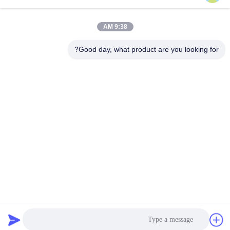
ارسل
9:38 AM
Good day, what product are you looking for?
Dayoo Advanced Ceramic Co.,Ltd
luxiaoxia@dayooceramic.com
86-579-82791257
رقم 6، شارع شوانغجين، مدينة تشيوبين الصناعية، شارع
تشيوبين، منطقة ووتشنغ، جينخوا، تشجيانغ
الصين جودة جيدة سيراميك الألومينا المورد. حقوق الطبع والنشر ©
2024-2026 Dayoo Advanced Ceramic Co.,Ltd . كل الحقوق
محفوظة.