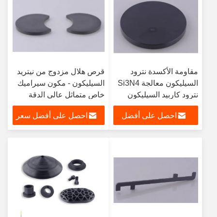
مقاومة الأكسدة نترود
قرص هلال مزدوج من نيتريد
السيليكون معالجة Si3N4
السيليكون - مكون سيراميك
نترود كاربيد السيليكون
خاص متماثل عالي الدقة
مخصصة
احصل على أفضل
احصل على أفضل سعر
سعر