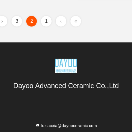
3
2
1
Dayoo Advanced Ceramic Co.,Ltd
luxiaoxia@dayooceramic.com