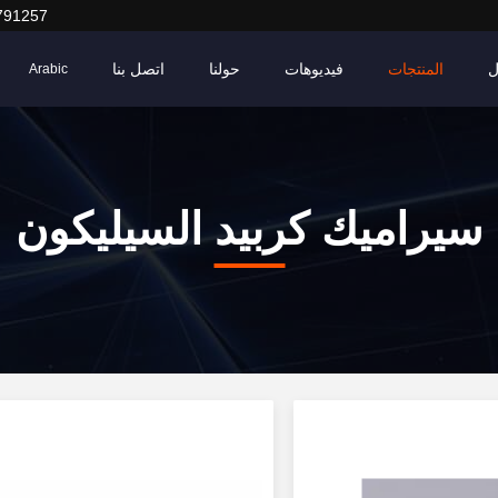
791257
ل
المنتجات
فيديوهات
حولنا
اتصل بنا
Arabic
سيراميك كربيد السيليكون