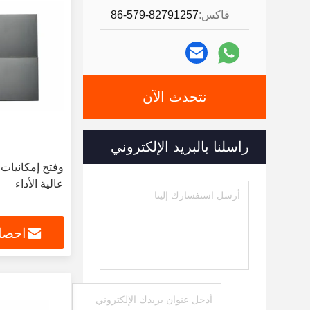
فاكس:
86-579-82791257
نتحدث الآن
راسلنا بالبريد الإلكتروني
وفتح إمكانيات 
عالية الأداء
احصل