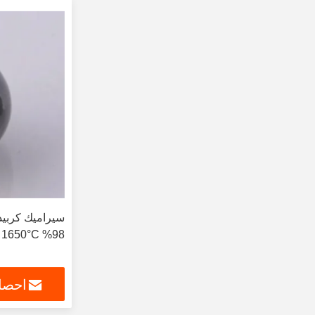
سيراميك كربيد
98% SiC 1650°C
احصل