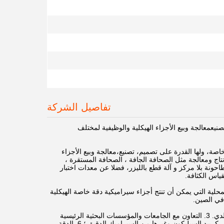
تفاصيل الشركة
عمعالجة وبيع الأجزاء الهيكلية والوظيفية لمختلف
خاصة، ولها القدرة على تصميم، تصنيع،معالجة وبيع الأجزاء
اج ومعالجة مثل الصحافة الجافة ، الصحافة المستقرة ،
حونة بلا مركز و آلة قطع بالليزر، فضلا عن معدات اختبار
قياس الكثافة.
حلية التي يمكن أن تنتج أجزاء سيراميكية دقة خاصة الهيكلية
مزايا الشركة: 1. المؤسسات الوطنية للتكنولوجيا الجديدة. 2. الشركة لديها مركز للبحوث والتطوير البلدي. 3. التعاون مع الجامعات والمؤسسات البحثية الرئيسية
المحلية. 4. التصميم والصب.,معالجة الدقة؛ 5. المنتجات تغطي الألومينا ، الزيركونيا ، نتريد السيليكون ، كربيد السيليكون وغيرها من السيراميك الدقيق ؛ 6. الدقة