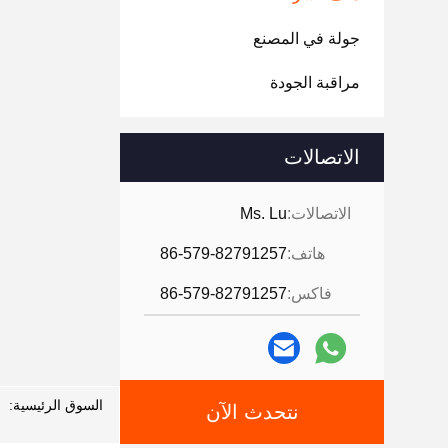
جولة في المصنع
مراقبة الجودة
الاتصالات
الاتصالات:
Ms. Lu
هاتف:
86-579-82791257
فاكس:
86-579-82791257
السوق الرئيسية:
نتحدث الآن