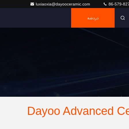
luxiaoxia@dayooceramic.com
86-579-82
دردشة
Dayoo Advanced Ce