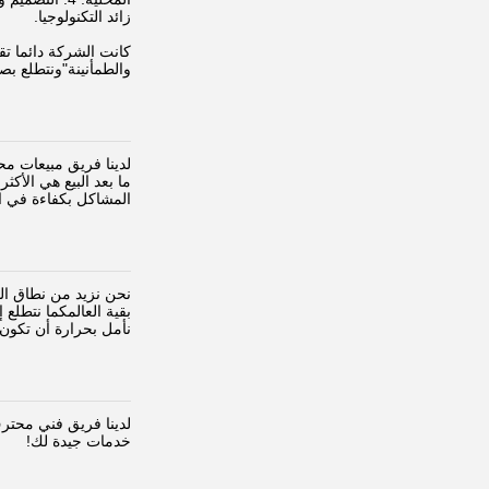
زائد التكنولوجيا.
كانت الشركة دائما تق
والطمأنينة"ونتطلع ب
لدينا فريق مبيعات مح
ما بعد البيع هي الأكث
المشاكل بكفاءة في ا
نحن نزيد من نطاق التج
بقية العالمكما نتطلع 
نأمل بحرارة أن تكون 
لدينا فريق فني محترف
خدمات جيدة لك!