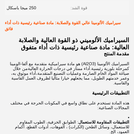
قوة الشد:
250 ميجا باسكال
سيراميك الألومينا عالي القوة والصلابة: مادة صناعية رئيسية ذات أداء
فائق
السيراميك الألوميني ذو القوة العالية والصلابة
العالية: مادة صناعية رئيسية ذات أداء متفوق
مقدمة المنتج
السيراميك الألومينا (Al2O3) هو مادة سيراميكية متقدمة مع ألفا-الومينا
كمرحلة بلورية رئيسية.أداء ممتاز في درجات الحرارة العاليةمن خلال
صياغة المواد الخام الصارمة وعمليات التصنيع المتقدمة،أداء موثوق به،
وعمر خدمتهم الطويل، مما يجعلهم خيارا مثاليا لظروف العمل القاسية
والقاسية.
التطبيقات الرئيسية
هذه المادة تستخدم على نطاق واسع في المكونات الحرجة في مختلف
المجالات الصناعية:
التطبيقات المقاومة للاستعمال
: الطوابق الخزفية، الطوب المقاوم
للاستعمال، وسائل الطحن (الكرات) ، الفوهات، أدوات القطع، أكمام
العمود، الخ.