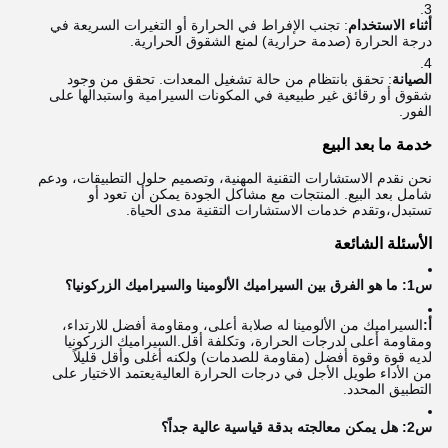
أثناء الاستخدام
: تجنب الإفراط في الحرارة أو التغيرات السريعة في
درجة الحرارة (صدمة حرارية) لمنع الشقوق الحرارية.
الصيانة
: تحقق بانتظام من حالة تشغيل المعدات. تحقق من وجود
شقوق أو رقائق غير طبيعية في المكونات السيرامية واستبدالها على
الفور.
خدمة ما بعد البيع
نحن نقدم الاستشارات التقنية المهنية، وتصميم حلول التطبيقات، ودعم
شامل بعد البيع. المنتجات مع مشاكل الجودة يمكن أن تعود أو
تستبدل،وتقدم خدمات الاستشارات التقنية مدى الحياة.
الأسئلة الشائعة
س1: ما هو الفرق بين السيراميك الألومينا والسيراميك الزركونيا؟
أ:
السيراميك من الألومينا له صلابة أعلى، ومقاومة أفضل للارتداء،
ومقاومة أعلى لدرجات الحرارة، وتكلفة أقل.السيراميك الزركونيا
لديه قوة وقوة أفضل (مقاومة للصدمات) ولكنه أغلى وأقل قليلاً
من الأداء طويل الأجل في درجات الحرارة العاليةيعتمد الاختيار على
التطبيق المحدد.
س2: هل يمكن معالجته بدقة قياسية عالية جداً؟