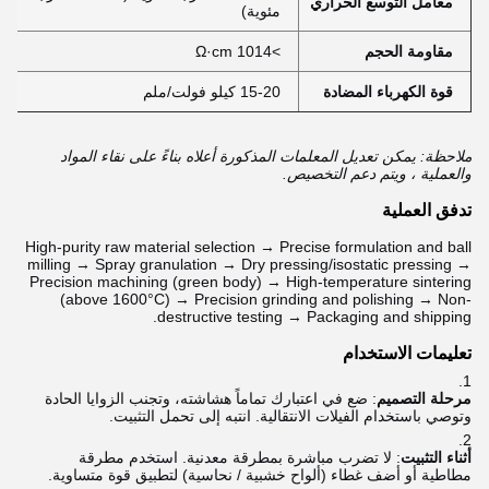
معامل التوسع الحراري
مئوية)
مقاومة الحجم
>1014 Ω·cm
قوة الكهرباء المضادة
15-20 كيلو فولت/ملم
ملاحظة: يمكن تعديل المعلمات المذكورة أعلاه بناءً على نقاء المواد
والعملية ، ويتم دعم التخصيص.
تدفق العملية
High-purity raw material selection → Precise formulation and ball
milling → Spray granulation → Dry pressing/isostatic pressing →
Precision machining (green body) → High-temperature sintering
(above 1600°C) → Precision grinding and polishing → Non-
destructive testing → Packaging and shipping.
تعليمات الاستخدام
مرحلة التصميم
: ضع في اعتبارك تماماً هشاشته، وتجنب الزوايا الحادة
وتوصي باستخدام الفيلات الانتقالية. انتبه إلى تحمل التثبيت.
أثناء التثبيت
: لا تضرب مباشرة بمطرقة معدنية. استخدم مطرقة
مطاطية أو أضف غطاء (ألواح خشبية / نحاسية) لتطبيق قوة متساوية.