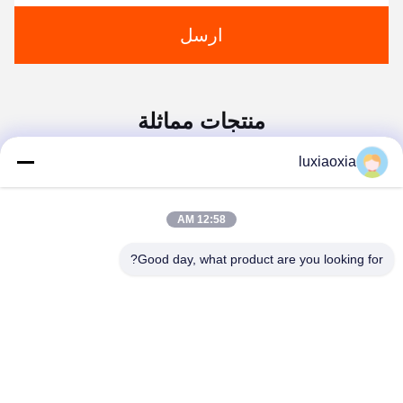
ارسل
منتجات مماثلة
luxiaoxia
12:58 AM
Good day, what product are you looking for?
المكونات السيرامية من
Alumina Ceramic Guide
الألومينا Al203 العزل
Bushings: Core Guiding
الكهربائي العالي
Components For
Precision Machinery